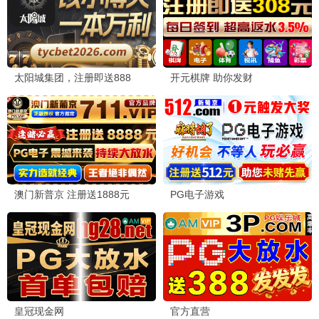
天才厨人
更新至20260703期
你好星期六
更新至20260703期
快乐老家
更新至20260703期
乘风2026
更新至20260703期
半熟恋人第五
更新至20260706
TXT的育儿日记
更新至11期
期
季
军情观察室
更新至20260702期
爱情保卫战
更新至20260702期
小姐不熙娣
更新至20260702期
11点热吵店
更新至20260702期
阿姐万岁
更新至第291期
女人我最大
更新至20260702期
百变智多星
更新至20260702期
娱乐百分百
更新至20260702期
帮我找房子吧
更新至260702
美食新闻报道
更新至第383期
🎨
动漫
|
|
|
|
|
国产动漫
日韩动漫
港台动漫
欧美动漫
海外动漫
动画片