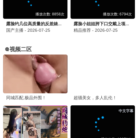
全12集
全集
全集
沦陷
穿越双雄归田园
秦总别追了，夫人已经嫁人了
内详
马瑞泽＆李钊
周宥廷＆谢蕊伊
全集
全集
全集
晚风不渡旧人
凌霄出世
蜜糖乌龙
张晗＆胡昂黄
都钊＆顾嘉轩
程宇峰＆孟根珠拉