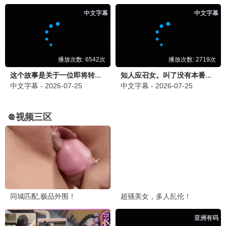
全日制浪漫
全集
和嫡姐进错婚房，清冷权臣
全
集
变忠犬
小师妹她叛宗后全师门追悔
全
我真不是大佬啊，全员老六
全集
集
莫及
别惹沈小姐她老公和婆婆都
全
京婚溺爱
全集
集
是狠角色
肆零肆：山茶花会开
完结
凤鸣三生3：双生错
完结
都市无敌，我的身份藏不住
完
高校罗曼史
完结
结
了
从纨绔到镇北侯我统领天下
完结
最强潜龙在都市
完结
厂长家的纨绔被我收服了
完结
云小姐专治傲娇
完结
闪婚傅总，我带崽当团宠
完结
错位新婚夜
完结
我才不当虐文女主
完结
隐婚后我成了他的偏爱
完结
我干殡葬那些年
完结
心声相予，岁岁相依
完结