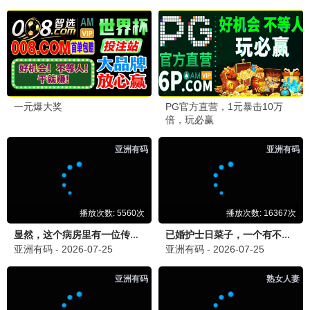
更新至04集
更新至160集
更新至95集
游戏BUG修复中
斗罗大陆2：绝世唐门
完了啊！女帝的软饭丈夫居然无敌动态漫
倒霉死勒,顺子
内详
内详
更新至61集
更新至378集
更新至190集
开心锤锤世界
逆天邪神动态漫画
从今天开始当城主动态漫画第二季