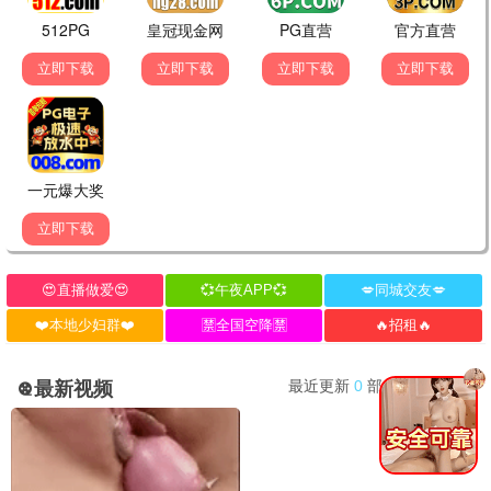
更新至20260702
更新至20260627
更新至20260703
期
期
期
东张西望粤语
超级冰冰Show
说唱巅峰对决2026
朱凯婷 等
内详
严浩翔 等
更新至20260703
更新至20260703
更新至20260703
期
期
期